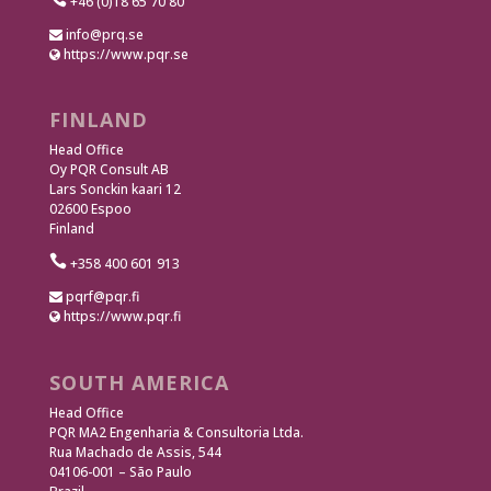
+46 (0)18 65 70 80
info@prq.se
https://www.pqr.se
FINLAND
Head Office
Oy PQR Consult AB
Lars Sonckin kaari 12
02600 Espoo
Finland

+358 400 601 913
pqrf@pqr.fi
https://www.pqr.fi
SOUTH AMERICA
Head Office
PQR MA2 Engenharia & Consultoria Ltda.
Rua Machado de Assis, 544
04106-001 – São Paulo