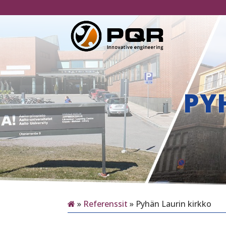
PY
»
Referenssit
»
Pyhän Laurin kirkko