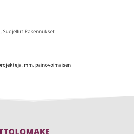
t
,
Suojellut Rakennukset
a projekteja, mm. painovoimaisen
TTOLOMAKE