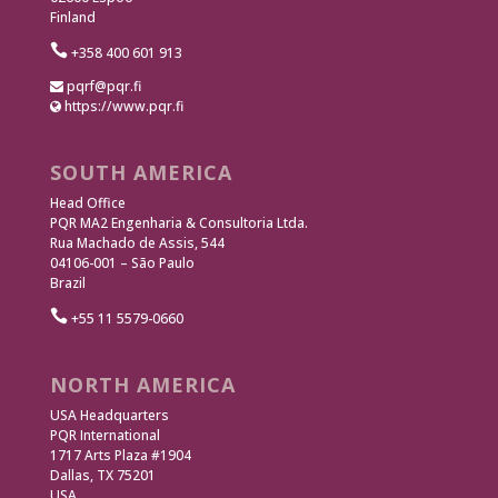
Finland

+358 400 601 913
pqrf@pqr.fi
https://www.pqr.fi
SOUTH AMERICA
Head Office
PQR MA2 Engenharia & Consultoria Ltda.
Rua Machado de Assis, 544
04106-001 – São Paulo
Brazil

+55 11 5579-0660
NORTH AMERICA
USA Headquarters
PQR International
1717 Arts Plaza #1904
Dallas, TX 75201
USA