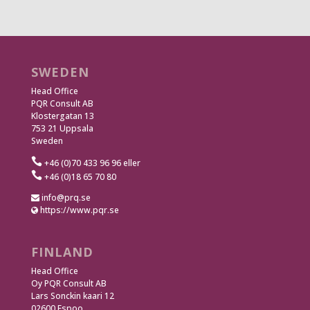
SWEDEN
Head Office
PQR Consult AB
Klostergatan 13
753 21 Uppsala
Sweden

+46 (0)70 433 96 96 eller

+46 (0)18 65 70 80
info@prq.se
https://www.pqr.se
FINLAND
Head Office
Oy PQR Consult AB
Lars Sonckin kaari 12
02600 Espoo