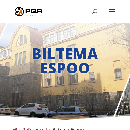
BILTEMA
ESPOO
»
Referenssit
»
Biltema Espoo