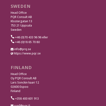
SWEDEN
Head Office
PQR Consult AB
Klostergatan 13
753 21 Uppsala
Sweden

+46 (0)70 433 96 96 eller

+46 (0)18 65 70 80
info@prq.se
https://www.pqr.se
FINLAND
Head Office
Oy PQR Consult AB
Lars Sonckin kaari 12
02600 Espoo
Finland

+358 400 601 913
pqrf@pqr.fi