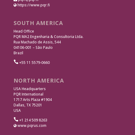
https://www.pqr.fi
SOUTH AMERICA
Head Office
PQR MA2 Engenharia & Consultoria Ltda.
Rua Machado de Assis, 544
04106-001 – São Paulo
Brazil

+55 11 5579-0660
NORTH AMERICA
USA Headquarters
PQR International
1717 Arts Plaza #1904
Dallas, TX 75201
USA

+1 214 509 8263
www.pqrus.com