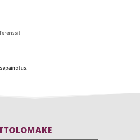
ferenssit
asapainotus.
TTOLOMAKE